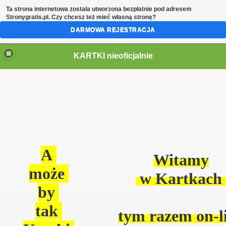
Ta strona internetowa została utworzona bezpłatnie pod adresem
Stronygratis.pl
. Czy chcesz też mieć własną stronę?
DARMOWA REJESTRACJA
KARTKI nieoficjalnie
A
Witamy
może
w Kartkach
by
tak
tym razem on-l